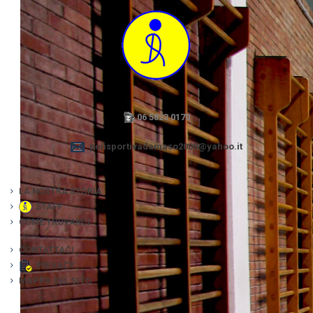
06 5823 0170
polisportivadamaso2000@yahoo.it
LA NOSTRA STORIA
STAFF
COME TROVARCI
CONTATTACI
PRIVACY
MAPPA DEL SITO